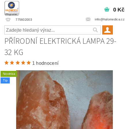
0 Kč
info@halomedica.cz
775602003
PŘÍRODNÍ ELEKTRICKÁ LAMPA 29-
32 KG
1 hodnocení
Novinka
Tip