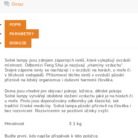
Dotaz
POPIS
PARAMETRY
DISKUZE
Solné lampy jsou zdrojem záporných iontů, které vylepšují ovzduší
místnosti. Odborníci Feng Shui je nazývají „vitamíny vzduchu“.
Stejné záporné ionty se nacházejí i v ovzduší na horách, u moře či
v blízkosti vodopádů. Přítomnost těchto iontů v ovzduší působí
příznivě na lidský organismus i duševní harmonii člověka.
Doma jsou vhodné pro obývací pokoje, ložnice, dětské pokoje.
Solné lampy vytvářejí obdobné složení vzduchu jaké je na horách či
u moře. Proto jsou doporučovány odborníky jak klasické, tak
tradiční čínské medicíny. Solná lampa působí příznivě na člověka i
bez rozsvícení. Rozsvícením se pozitivní účinky zvýší.
Hmotnost
3.1 kg
Buďte první, kdo napíše příspěvek k této položce.